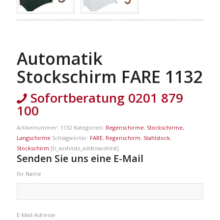
Automatik
Stockschirm FARE 1132
Sofortberatung 0201 879
100
Artikelnummer:
1132
Kategorien:
Regenschirme
,
Stockschirme,
Langschirme
Schlagwörter:
FARE
,
Regenschirm
,
Stahlstock
,
Stockschirm
[ti_wishlists_addtowishlist]
Senden Sie uns eine E-Mail
Ihr Name
E-Mail-Adresse