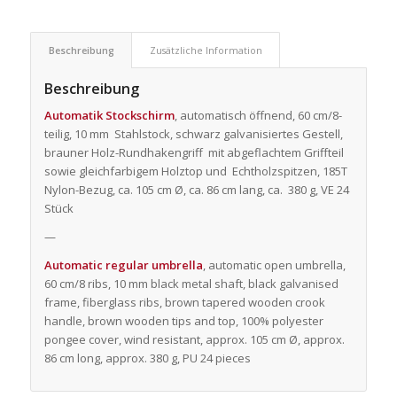
Beschreibung
Zusätzliche Information
Beschreibung
Automatik Stockschirm
, automatisch öffnend, 60 cm/8-
teilig, 10 mm Stahlstock, schwarz galvanisiertes Gestell,
brauner Holz-Rundhakengriff mit abgeflachtem Griffteil
sowie gleichfarbigem Holztop und Echtholzspitzen, 185T
Nylon-Bezug, ca. 105 cm Ø, ca. 86 cm lang, ca. 380 g, VE 24
Stück
—
Automatic regular umbrella
, automatic open umbrella,
60 cm/8 ribs, 10 mm black metal shaft, black galvanised
frame, fiberglass ribs, brown tapered wooden crook
handle, brown wooden tips and top, 100% polyester
pongee cover, wind resistant, approx. 105 cm Ø, approx.
86 cm long, approx. 380 g, PU 24 pieces