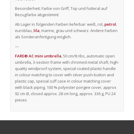
Besonderheit: Farbe von Griff, Top und Futteral auf
Bezugfarbe abgestimmt
Ab Lager in folgenden Farben lieferbar: weiß, rot,
petrol
,
euroblau,
lila
, marine, grau und schwarz. Andere Farben
als Sonderanfertigung möglich.
—
FARE® AC mini umbrella
, 50 cm/8 ribs, automatic open
umbrella, 3-section frame with chromed metal shaft, high-
quality windproof-system, special coated plastic handle
in colour matching to cover with silver push-button and
plastic cap, special cuff case in colour matching cover
with black piping, 100 % polyester pongee cover, approx
92 cm Ø, closed approx. 28 cm long, approx. 336 g, PU 24
pieces