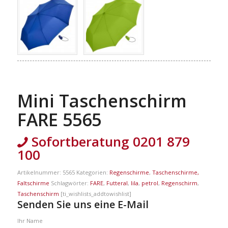
Mini Taschenschirm
FARE 5565
Sofortberatung 0201 879
100
Artikelnummer:
5565
Kategorien:
Regenschirme
,
Taschenschirme,
Faltschirme
Schlagwörter:
FARE
,
Futteral
,
lila
,
petrol
,
Regenschirm
,
Taschenschirm
[ti_wishlists_addtowishlist]
Senden Sie uns eine E-Mail
Ihr Name