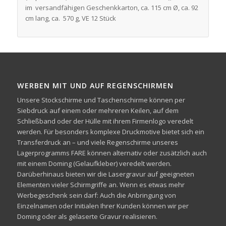
im versandfähigen Geschenkkarton, ca. 115 cm Ø, ca. 92
cm lang, ca. 570 g, VE 12 Stück
WERBEN MIT UND AUF REGENSCHIRMEN
Unsere Stockschirme und Taschenschirme können per
Siebdruck auf einem oder mehreren Keilen, auf dem
Schließband oder der Hülle mit ihrem Firmenlogo veredelt
werden. Für besonders komplexe Druckmotive bietet sich ein
Transferdruck an – und viele Regenschirme unseres
Lagerprogramms FARE können alternativ oder zusätzlich auch
mit einem Doming (Gelaufkleber) veredelt werden.
Darüberhinaus bieten wir die Lasergravur auf geeigneten
Elementen vieler Schirmgriffe an. Wenn es etwas mehr
Werbegeschenk sein darf: Auch die Anbringung von
Einzelnamen oder Initialen Ihrer Kunden können wir per
Doming oder als gelaserte Gravur realisieren.