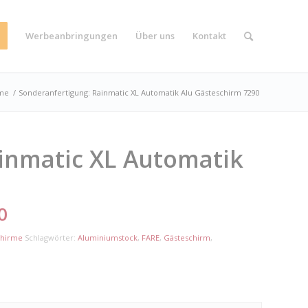
Werbeanbringungen
Über uns
Kontakt
rme
/
Sonderanfertigung: Rainmatic XL Automatik Alu Gästeschirm 7290
inmatic XL Automatik
0
chirme
Schlagwörter:
Aluminiumstock
,
FARE
,
Gästeschirm
,