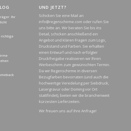
BLOG
UND JETZT?
Schicken Sie eine Mail an
äger: Ihr
info@regenschirme.com oder rufen Sie
icht
uns bitte an. Wir beraten Sie bis ins
Detail, schicken anschließend ein
richtige
Angebot und klären Fragen zum Logo,
Druckstand und Farben. Sie erhalten
einen Entwurf und nach erfolgter
hirme
Druckfreigabe realisieren wir Ihren
liehen
Werbeschirm zum gewünschten Termin.
Da wir Regenschirme in diversen
Comeback
Bezugfarben bevorraten (und auch die
hochwertige Veredelung per Siebdruck,
Lasergravur oder Doming vor Ort
stattfindet), bieten wir die branchenweit
kürzesten Lieferzeiten.
Wir freuen uns auf ihre Anfrage!