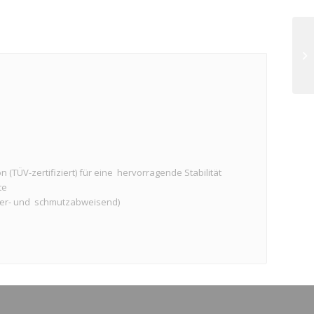
 (TÜV-zertifiziert) für eine hervorragende Stabilität
te
ser- und schmutzabweisend)