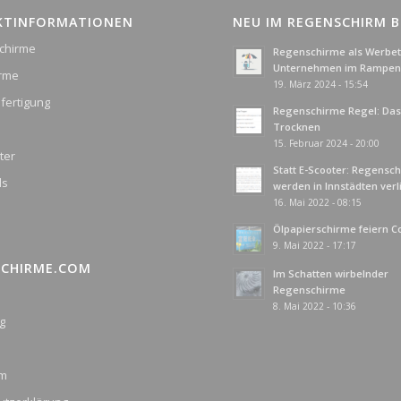
KTINFORMATIONEN
NEU IM REGENSCHIRM 
chirme
Regenschirme als Werbetr
Unternehmen im Rampenl
irme
19. März 2024 - 15:54
fertigung
Regenschirme Regel: Das 
Trocknen
15. Februar 2024 - 20:00
ter
Statt E-Scooter: Regensc
ds
werden in Innstädten ver
16. Mai 2022 - 08:15
Ölpapierschirme feiern 
9. Mai 2022 - 17:17
SCHIRME.COM
Im Schatten wirbelnder
Regenschirme
8. Mai 2022 - 10:36
g
um