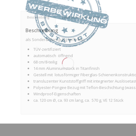
Beschreibung
Zusätzliche Information
Beschreibung
als Sonderanfertigung lieferbar:
TÜV-zertifiziert
automatisch öffnend
68 cm/8-teilig
14 mm Aluminiumstock in Titanfinish
Gestell mit lotusförmiger Fiberglas-Schienenkonstruktion
transluzenter Kunststoffgriff mit integrierter Auslösetas
Polyester-Pongee Bezug mit Teflon-Beschichtung (was
Windproof-Eigenschaften
ca. 120 cm Ø, ca. 93 cm lang, ca. 570 g, VE 12 Stück