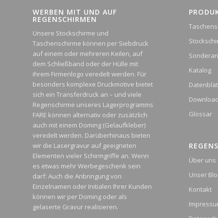
WERBEN MIT UND AUF
PRODU
REGENSCHIRMEN
Taschens
Unsere Stockschirme und
Stocksch
Taschenschirme können per Siebdruck
auf einem oder mehreren Keilen, auf
Sonderan
dem Schließband oder der Hülle mit
Katalog
ihrem Firmenlogo veredelt werden. Für
besonders komplexe Druckmotive bietet
Datenblät
sich ein Transferdruck an – und viele
Downloa
Regenschirme unseres Lagerprogramms
Glossar
FARE können alternativ oder zusätzlich
auch mit einem Doming (Gelaufkleber)
veredelt werden. Darüberhinaus bieten
wir die Lasergravur auf geeigneten
REGEN
Elementen vieler Schirmgriffe an. Wenn
Über uns
es etwas mehr Werbegeschenk sein
Unser Blo
darf: Auch die Anbringung von
Einzelnamen oder Initialen Ihrer Kunden
Kontakt
können wir per Doming oder als
Impress
gelaserte Gravur realisieren.