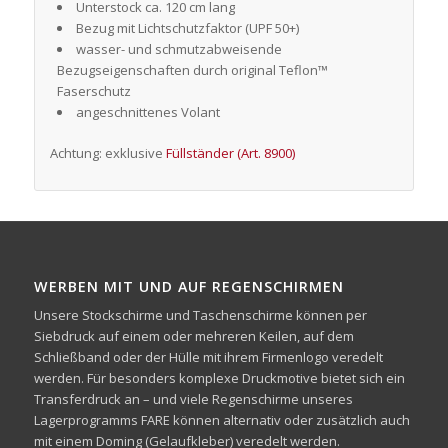
Unterstock ca. 120 cm lang
Bezug mit Lichtschutzfaktor (UPF 50+)
wasser- und schmutzabweisende
Bezugseigenschaften durch original Teflon™
Faserschutz
angeschnittenes Volant
Achtung: exklusive
Füllständer (Art. 8900)
WERBEN MIT UND AUF REGENSCHIRMEN
Unsere Stockschirme und Taschenschirme können per
Siebdruck auf einem oder mehreren Keilen, auf dem
Schließband oder der Hülle mit ihrem Firmenlogo veredelt
werden. Für besonders komplexe Druckmotive bietet sich ein
Transferdruck an – und viele Regenschirme unseres
Lagerprogramms FARE können alternativ oder zusätzlich auch
mit einem Doming (Gelaufkleber) veredelt werden.