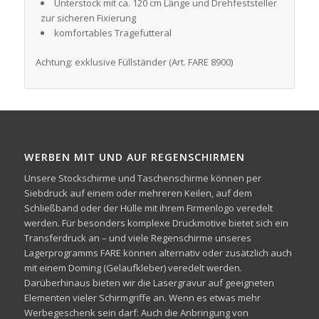
Unterstock mit ca. 120 cm Länge und Drehfeststeller
zur sicheren Fixierung
komfortables Tragefutteral
Achtung: exklusive Füllständer (Art. FARE 8900)
WERBEN MIT UND AUF REGENSCHIRMEN
Unsere Stockschirme und Taschenschirme können per
Siebdruck auf einem oder mehreren Keilen, auf dem
Schließband oder der Hülle mit ihrem Firmenlogo veredelt
werden. Für besonders komplexe Druckmotive bietet sich ein
Transferdruck an – und viele Regenschirme unseres
Lagerprogramms FARE können alternativ oder zusätzlich auch
mit einem Doming (Gelaufkleber) veredelt werden.
Darüberhinaus bieten wir die Lasergravur auf geeigneten
Elementen vieler Schirmgriffe an. Wenn es etwas mehr
Werbegeschenk sein darf: Auch die Anbringung von