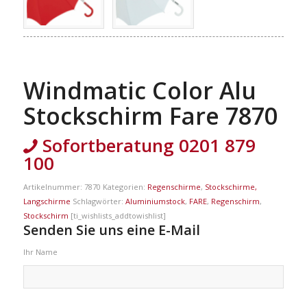
Windmatic Color Alu
Stockschirm Fare 7870
Sofortberatung 0201 879
100
Artikelnummer:
7870
Kategorien:
Regenschirme
,
Stockschirme,
Langschirme
Schlagwörter:
Aluminiumstock
,
FARE
,
Regenschirm
,
Stockschirm
[ti_wishlists_addtowishlist]
Senden Sie uns eine E-Mail
Ihr Name