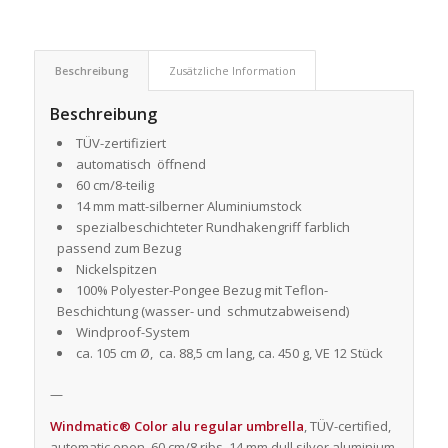
Beschreibung
Zusätzliche Information
Beschreibung
TÜV-zertifiziert
automatisch öffnend
60 cm/8-teilig
14 mm matt-silberner Aluminiumstock
spezialbeschichteter Rundhakengriff farblich
passend zum Bezug
Nickelspitzen
100% Polyester-Pongee Bezug mit Teflon-
Beschichtung (wasser- und schmutzabweisend)
Windproof-System
ca. 105 cm Ø, ca. 88,5 cm lang, ca. 450 g, VE 12 Stück
—
Windmatic® Color alu regular umbrella
, TÜV-certified,
automatic open, 60 cm/8 ribs, 14 mm dull silver aluminium