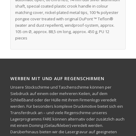
shaft, special coated plastic crook handle in colour
matching cover, nickel-plated metal tips, 100 % polyester
pongee cover treated with original DuPont ™ Teflon®
(water and dust repellent), windproof-system, approx.
105 cm Ø, approx. 88,5 cm long, approx. 450 g, PU 12
pieces
WERBEN MIT UND AUF REGENSCHIRMEN
Unsere Stockschirme und Taschenschirme können per
Siebdruck auf einem oder mehreren Keilen, auf dem
Schließband oder der Hülle mit ihrem Firmenlogo veredelt
werden. Für besonders komplexe Druckmotive bietet sich ein
Transferdruck an – und viele Regenschirme unseres
Lagerprogramms FARE können alternativ oder zusätzlich auch
mit einem Doming (Gelaufkleber) veredelt werden.
Darüberhinaus bieten wir die Lasergravur auf geeigneten