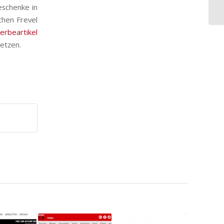
eschenke in
chen Frevel
erbeartikel
etzen.