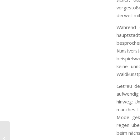
vorgestoß
derweil mi
Während 
hauptstäd
besprochen
Kunstvers
beispielsw
keine unn
Waldkunstp
Getreu de
aufwendig
hinweg: Un
manches L
Mode geko
regen übe
beim nächs
Freihändig unterm