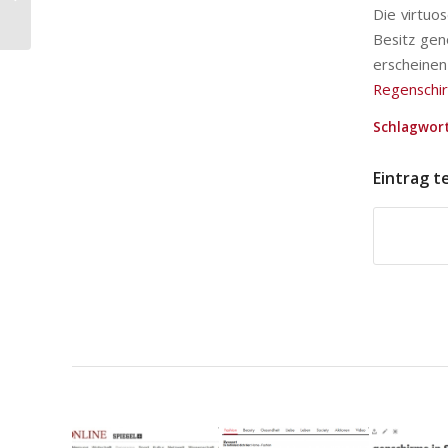
Regenschirm
Die virtuo
Besitz gen
erschein
Regenschi
Schlagwort
Eintrag t