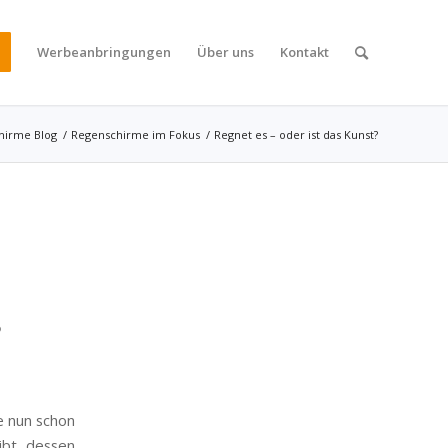
Werbeanbringungen
Über uns
Kontakt
hirme Blog
/
Regenschirme im Fokus
/
Regnet es – oder ist das Kunst?
?
e nun schon
ibt dessen