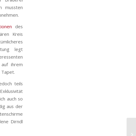
en mussten
ebnehmen.
tionen
des
ären Kreis
tümlicheres
itung legt
teressenten
 auf ihrem
s Tapet.
doch teils
klusivität
ich auch so
ig aus der
tenschirme
ene Dirndl