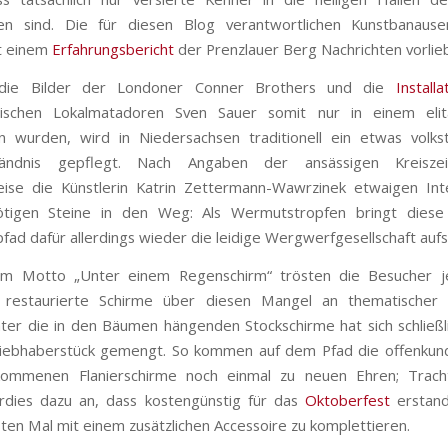
en sind. Die für diesen Blog verantwortlichen Kunstbanaus
t einem
Erfahrungsbericht
der Prenzlauer Berg Nachrichten vorli
die Bilder der Londoner Conner Brothers und die
Installa
tischen Lokalmatadoren Sven Sauer somit nur in einem elit
 wurden, wird in Niedersachsen traditionell ein etwas volks
tändnis gepflegt. Nach Angaben der ansässigen Kreisze
eise die Künstlerin Katrin Zettermann-Wawrzinek etwaigen In
ötigen Steine in den Weg: Als Wermutstropfen bringt diese
fad dafür allerdings wieder die leidige Wergwerfgesellschaft auf
m Motto „Unter einem Regenschirm“ trösten die Besucher je
 restaurierte Schirme über diesen Mangel an thematischer Ex
ter die in den Bäumen hängenden Stockschirme hat sich schließl
iebhaberstück gemengt. So kommen auf dem Pfad die offenkund
mmenen Flanierschirme noch einmal zu neuen Ehren; Trach
rdies dazu an, dass kostengünstig für das
Oktoberfest
erstand
ten Mal mit einem zusätzlichen Accessoire zu komplettieren.