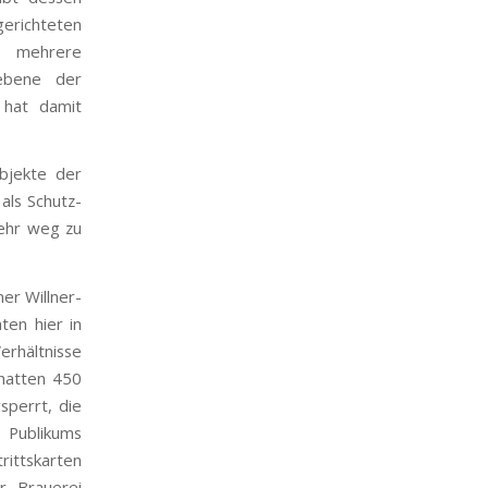
gerichteten
h mehrere
aebene der
 hat damit
bjekte der
als Schutz-
mehr weg zu
ner Willner-
ten hier in
rhältnisse
 hatten 450
sperrt, die
 Publikums
rittskarten
er Brauerei