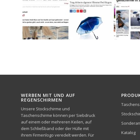
WERBEN MIT UND AUF
PRODU
REGENSCHIRMEN
Taschens
Unsere Stockschirme und
Stocksch
Taschenschirme können per Siebdruck
auf einem oder mehreren Keilen, auf
Sonderan
dem Schließband oder der Hülle mit
Katalog
ihrem Firmenlogo veredelt werden. Für