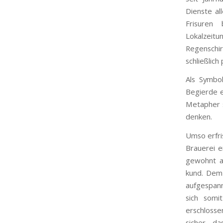
Dienste al
Frisuren
Lokalzeit
Regenschi
schließlic
Als Symbo
Begierde e
Metapher s
denken.
Umso erfris
Brauerei e
gewohnt a
kund. Dem 
aufgespa
sich somi
erschlosse
sicher, da