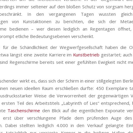
lerdings immer seltener auf den bloßen Schutz von sorgsam her
 beschränkt. In den vergangenen Tagen wussten gleic
ungen von Kunstaktionen zu berichten, die sich der Met
rme bedienen – wer diesen lediglich an Regentagen öffnet,
h prompt etliche Bedeutungsebenen verschenkt.
l für die Schändlichkeit der Wegwerfgesellschaft haben die O
twa längst eine zweite Karriere im
Kunstbetrieb
gestartet; auch 
ind Regenschirme bereits seit einer gefühlten Ewigkeit nicht 
chender wirkt es, dass sich der Schirm in einer stillgelegten Berli
inen neuen ideellen Raum erschließen durfte: 450 Exemplare ta
usdrucksstarker Weise die Verworrenheit der gegenwärtigen Ve
ersten Teil des Arbeitstitels „Labyrinth of Lies“ entsprechend,
nnte
Taschenschirme
den Blick auf die eigentlichen Exponate ver
t erst über verschlungene Pfade dem prüfenden Auge des
n. Dabei stellten lediglich 4.000 in den Verkauf gelangte Eint
ss tatsächlich nur versierte Kenner in die heiligen Hallen d