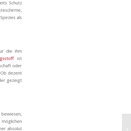
eits Schutz
teschirme,
Spezies als
ur die ihm
sstoff
ist
schaft oder
. Ob dezent
der gezeigt
r bewiesen,
n möglichen
ner absolut