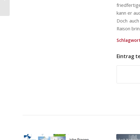
friedferti
Golfspieler*innen
kann er au
Doch auch 
Raison bri
Schlagwort
Eintrag t