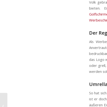
Volk gebra
bieten. E
Golfschirm
Werbeschi
Der Reg
Als Werbe
Anvertrau
bedruckbar
das Logo w
oder grell
werden soll
Umrella 
So hat sic
ist er doc
Golfschirm FARE: Must-
äußeren Ei
Have für