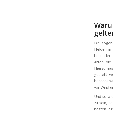
Waru
gelte
Die sogena
Helden in 
besonders 
Arten, die
Hierzu mu
gestellt 
benannt w
vor Wind u
Und so wie
zu sein, s
besten läs