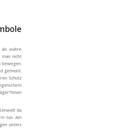
mbole
n als wahre
t man nicht
na bewegen.
d gemeint.
ren Schutz
egenschirm
räger*innen
e Umwelt da
irm tun. Am
ngen unters