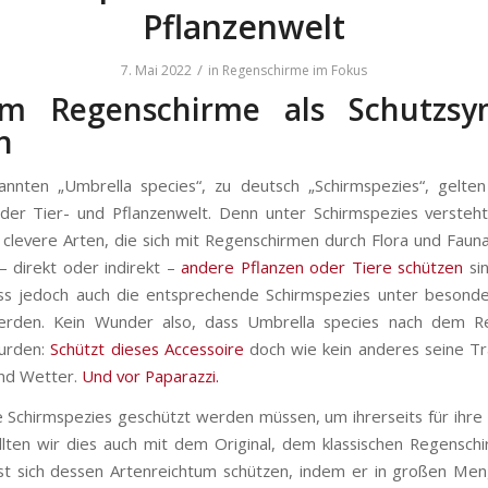
Pflanzenwelt
/
7. Mai 2022
in
Regenschirme im Fokus
m Regenschirme als Schutzsy
n
nnten „Umbrella species“, zu deutsch „Schirmspezies“, gelte
der Tier- und Pflanzenwelt. Denn unter Schirmspezies versteh
clevere Arten, die sich mit Regenschirmen durch Flora und Fau
 – direkt oder indirekt –
andere Pflanzen oder Tiere schützen
sin
ss jedoch auch die entsprechende Schirmspezies unter besonde
werden. Kein Wunder also, dass Umbrella species nach dem R
urden:
Schützt dieses Accessoire
doch wie kein anderes seine T
nd Wetter.
Und vor Paparazzi.
 Schirmspezies geschützt werden müssen, um ihrerseits für ihr
ollten wir dies auch mit dem Original, dem klassischen Regensch
st sich dessen Artenreichtum schützen, indem er in großen Me