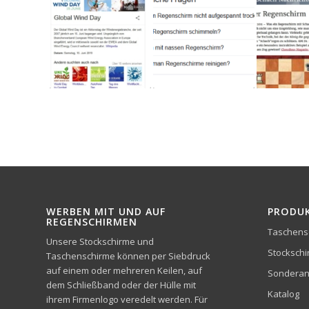
WERBEN MIT UND AUF
PRODU
REGENSCHIRMEN
Taschens
Unsere Stockschirme und
Stocksch
Taschenschirme können per Siebdruck
auf einem oder mehreren Keilen, auf
Sonderan
dem Schließband oder der Hülle mit
Katalog
ihrem Firmenlogo veredelt werden. Für