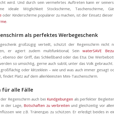
cht wird. Und durch sein vermehrtes Auftreten kann er seiners
ine ideale Möglichkeit Stockschirme, Taschenschirme, Gäs
e
oder Kinderschirme populärer zu machen, ist der Einsatz dieser 
rme
.
enschirm als perfektes Werbegeschenk
geschenk großzügig verteilt, schützt der Regenschirm nicht n
ten, er agiert zudem multifunktional; Sein
waterSAVE Bezug
, ebenso der Griff, das Schließband oder das Etui. Die Werbebot
erden so umsichtig, gerne auch subtil, unter das Volk gebraucht
, großflächig oder klitzeklein – wie und was auch immer gesagt o
, findet Platz auf dem allerkleinsten Mini-Taschenschirm.
für alle Fälle
h der Regenschirm auch bei
Kundgebungen
als perfekter Begleite
h in der Lage,
Botschaften zu verbreiten
und gleichzeitig vor alle
nflüssen wie z.B. Tränengas zu schützen. Er erledigt beides in ei