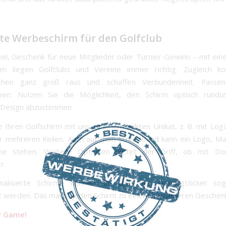
te Werbeschirm für den Golfclub
ikel, Geschenk für neue Mitglieder oder Turnier-Gewinn – mit ei
rm liegen Golfclubs und Vereine immer richtig. Zugleich 
ichen ganz groß raus und schaffen Verbundenheit. Pass
rben: Nutzen Sie die Möglichkeit, den Schirm optisch rund
 Design abzustimmen.
 Ihren Golfschirm mit uns zu einem echten Unikat, z. B. mit Log
 mehreren Keilen. Auch auf dem Schließband kann ein Logo, M
me stehen. Weitere Optionen bietet der Griff, ob mit D
r.
nalisierte Schirme können am Griff per Domingsticker s
 werden. Das macht jeden Schirm zu einem besonderen Geschen
r Game!