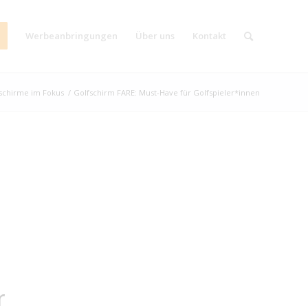
Werbeanbringungen
Über uns
Kontakt
schirme im Fokus
/
Golfschirm FARE: Must-Have für Golfspieler*innen
r