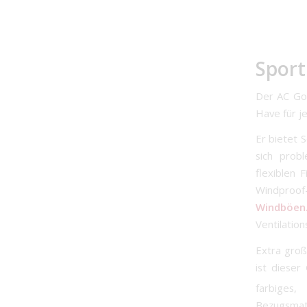
Sport
Der AC Gol
Have für je
Er bietet 
sich prob
flexiblen 
Windproo
Windböen
Ventilatio
Extra groß
ist dieser
farbige
Bezugsmate