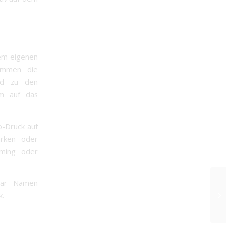
nem eigenen
kommen die
end zu den
um auf das
o-Druck auf
arken- oder
oming oder
ogar Namen
k.