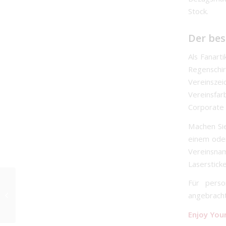
Stock.
Der bes
Als Fanart
Regenschi
Vereinsze
Vereinsfa
Corporate
Machen Sie
einem oder
Vereinsna
Lasersticke
Für perso
waterSAVE
Bezugsmaterial für
angebracht
FARE Regenschirme
Enjoy You