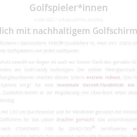
Golfspieler*innen
/
6. Mai 2022
in
Regenschirme im Fokus
lich mit nachhaltigem Golfschir
fschirm / Gästeschirm FARE®-Doubleface XL Vent (Art. 2385) is
de Golfspielerin und jeden Golfspieler.
Schutz sowohl vor Regen als auch vor Sonne. Dank des geraden Grif
lemlos am Golf-Caddy befestigen. Der stabile Fiberglasstock
Fiberglasschienen machen diesen Schirm
extrem robust.
Das ho
f-System sorgt für eine
maximale Gestell-Flexibilität bei
.
Zusätzlich bietet er zur Regulierung von Überdruck einen üb
nsbezug.
 mit 130 cm Durchmesser und für Windböen gerüstet mit Ventil
 Golfschirm für das Leben
draußen gemacht
. Das unterstreiche
®
s, nach STANDARD 100 by OEKO-TEX
zertifiziertes
w
rial und das farblich dazu passend gedruckte Regentropfen-Mo