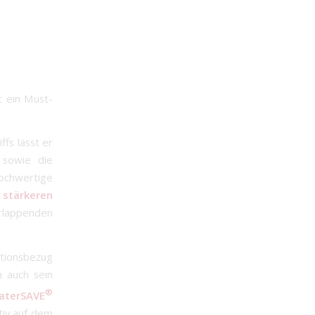
m
t ein Must-
fs lässt er
 sowie die
chwertige
 stärkeren
erlappenden
ationsbezug
n auch sein
®
aterSAVE
tiv auf dem