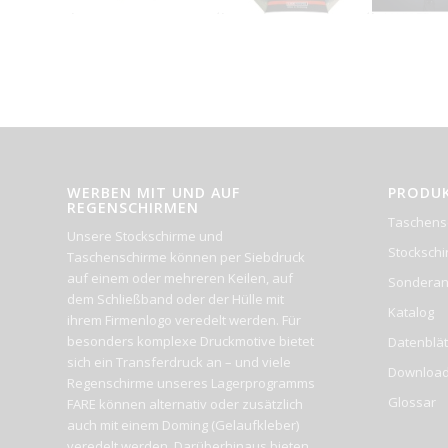
WERBEN MIT UND AUF
PRODU
REGENSCHIRMEN
Taschens
Unsere Stockschirme und
Stocksch
Taschenschirme können per Siebdruck
auf einem oder mehreren Keilen, auf
Sonderan
dem Schließband oder der Hülle mit
Katalog
ihrem Firmenlogo veredelt werden. Für
besonders komplexe Druckmotive bietet
Datenblät
sich ein Transferdruck an – und viele
Downloa
Regenschirme unseres Lagerprogramms
Glossar
FARE können alternativ oder zusätzlich
auch mit einem Doming (Gelaufkleber)
veredelt werden. Darüberhinaus bieten