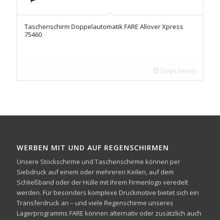
Taschenschirm Doppelautomatik FARE Allover Xpress
75460
Zeige Details
WERBEN MIT UND AUF REGENSCHIRMEN
Unsere Stockschirme und Taschenschirme können per
Siebdruck auf einem oder mehreren Keilen, auf dem
Schließband oder der Hülle mit ihrem Firmenlogo veredelt
werden. Für besonders komplexe Druckmotive bietet sich ein
Transferdruck an – und viele Regenschirme unseres
Lagerprogramms FARE können alternativ oder zusätzlich auch