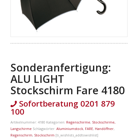
Sonderanfertigung:
ALU LIGHT
Stockschirm Fare 4180
Sofortberatung 0201 879
100
Artikelnummer:
4180
Kategorien:
Regenschirme
,
Stockschirme,
Langschirme
Schlagwörter:
Aluminiumstock
,
FARE
,
Handöffner
,
Regenschirm
,
Stockschirm
[ti_wishlists_addtowishlist]