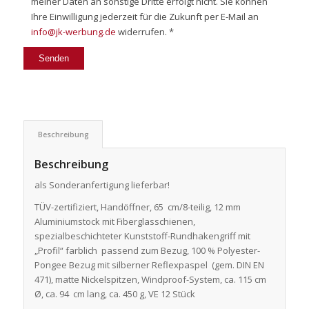
meiner Daten an sonstige Dritte erfolgt nicht. Sie können
Ihre Einwilligung jederzeit für die Zukunft per E-Mail an
info@jk-werbung.de
widerrufen. *
Beschreibung
Beschreibung
als Sonderanfertigung lieferbar!
TÜV-zertifiziert, Handöffner, 65 cm/8-teilig, 12 mm
Aluminiumstock mit Fiberglasschienen,
spezialbeschichteter Kunststoff-Rundhakengriff mit
„Profil“ farblich passend zum Bezug, 100 % Polyester-
Pongee Bezug mit silberner Reflexpaspel (gem. DIN EN
471), matte Nickelspitzen, Windproof-System, ca. 115 cm
Ø, ca. 94 cm lang, ca. 450 g, VE 12 Stück