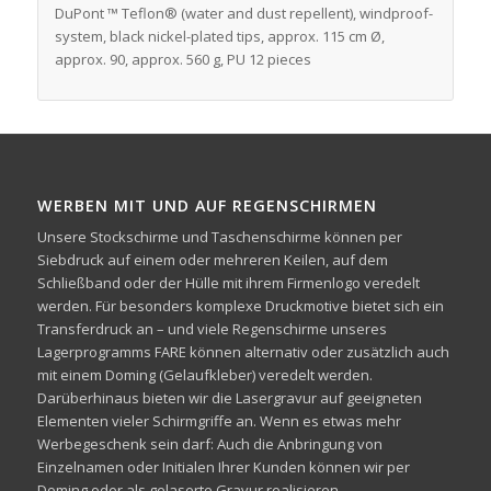
DuPont ™ Teflon® (water and dust repellent), windproof-
system, black nickel-plated tips, approx. 115 cm Ø,
approx. 90, approx. 560 g, PU 12 pieces
WERBEN MIT UND AUF REGENSCHIRMEN
Unsere Stockschirme und Taschenschirme können per
Siebdruck auf einem oder mehreren Keilen, auf dem
Schließband oder der Hülle mit ihrem Firmenlogo veredelt
werden. Für besonders komplexe Druckmotive bietet sich ein
Transferdruck an – und viele Regenschirme unseres
Lagerprogramms FARE können alternativ oder zusätzlich auch
mit einem Doming (Gelaufkleber) veredelt werden.
Darüberhinaus bieten wir die Lasergravur auf geeigneten
Elementen vieler Schirmgriffe an. Wenn es etwas mehr
Werbegeschenk sein darf: Auch die Anbringung von
Einzelnamen oder Initialen Ihrer Kunden können wir per
Doming oder als gelaserte Gravur realisieren.