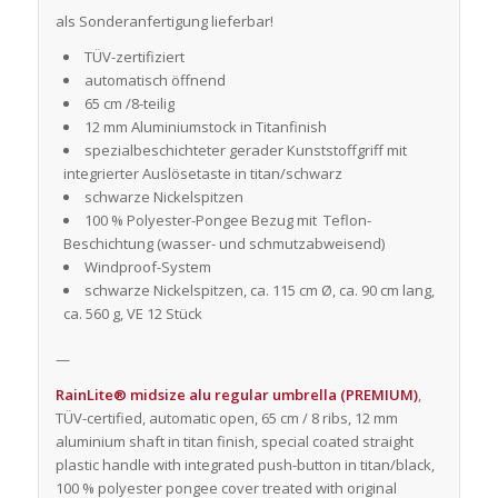
als Sonderanfertigung lieferbar!
TÜV-zertifiziert
automatisch öffnend
65 cm /8-teilig
12 mm Aluminiumstock in Titanfinish
spezialbeschichteter gerader Kunststoffgriff mit
integrierter Auslösetaste in titan/schwarz
schwarze Nickelspitzen
100 % Polyester-Pongee Bezug mit Teflon-
Beschichtung (wasser- und schmutzabweisend)
Windproof-System
schwarze Nickelspitzen, ca. 115 cm Ø, ca. 90 cm lang,
ca. 560 g, VE 12 Stück
—
RainLite® midsize alu regular umbrella (PREMIUM)
,
TÜV-certified, automatic open, 65 cm / 8 ribs, 12 mm
aluminium shaft in titan finish, special coated straight
plastic handle with integrated push-button in titan/black,
100 % polyester pongee cover treated with original