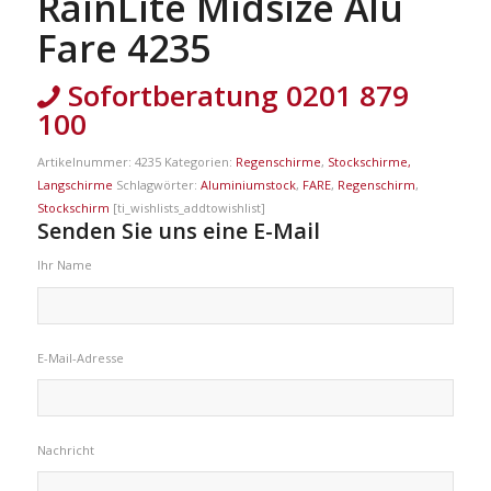
RainLite Midsize Alu
Fare 4235
Sofortberatung 0201 879
100
Artikelnummer:
4235
Kategorien:
Regenschirme
,
Stockschirme,
Langschirme
Schlagwörter:
Aluminiumstock
,
FARE
,
Regenschirm
,
Stockschirm
[ti_wishlists_addtowishlist]
Senden Sie uns eine E-Mail
Ihr Name
E-Mail-Adresse
Nachricht