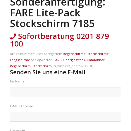
Sonderanfertigung:
FARE Lite-Pack
Stockschirm 7185
Sofortberatung 0201 879
100
Artikelnummer:
7185
Kategorien:
Regenschirme
,
Stockschirme,
Langschirme
Schlagwörter:
FARE
,
Fiberglasstock
,
Handöffner
,
Regenschirm
,
Stockschirm
[ti_wishlists_addtowishlist]
Senden Sie uns eine E-Mail
Ihr Name
E-Mail-Adresse
Nachricht