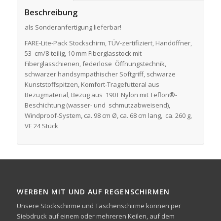
Beschreibung
als Sonderanfertigung lieferbar!
FARE-Lite-Pack Stockschirm, TÜV-zertifiziert, Handöffner,
53 cm/8-teilig, 10 mm Fiberglasstock mit
Fiberglasschienen, federlose Öffnungstechnik,
schwarzer handsympathischer Softgriff, schwarze
Kunststoffspitzen, Komfort-Tragefutteral aus
Bezugmaterial, Bezug aus 190T Nylon mit Teflon®-
Beschichtung (wasser- und schmutzabweisend),
Windproof-System, ca. 98 cm Ø, ca. 68 cm lang, ca. 260 g,
VE 24 Stück
WERBEN MIT UND AUF REGENSCHIRMEN
Unsere Stockschirme und Taschenschirme können per
Siebdruck auf einem oder mehreren Keilen, auf dem