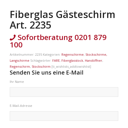
Fiberglas Gästeschirm
Art. 2235
Sofortberatung 0201 879
100
Artikelnummer:
2235
Kategorien:
Regenschirme
,
Stockschirme,
Langschirme
Schlagwörter:
FARE
,
Fiberglasstock
,
Handöffner
,
Regenschirm
,
Stockschirm
[ti_wishlists_addtowishlist]
Senden Sie uns eine E-Mail
Ihr Name
E-Mail-Adresse