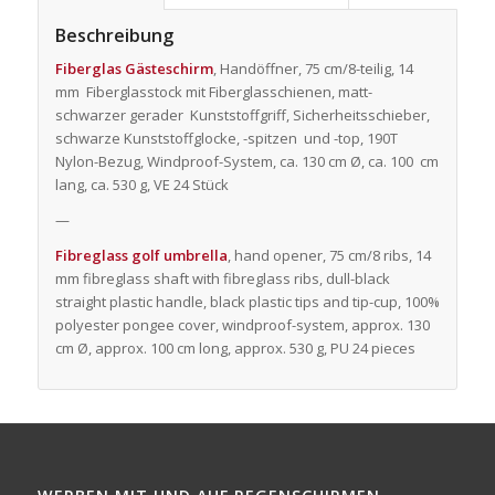
Beschreibung
Fiberglas Gästeschirm
, Handöffner, 75 cm/8-teilig, 14
mm Fiberglasstock mit Fiberglasschienen, matt-
schwarzer gerader Kunststoffgriff, Sicherheitsschieber,
schwarze Kunststoffglocke, -spitzen und -top, 190T
Nylon-Bezug, Windproof-System, ca. 130 cm Ø, ca. 100 cm
lang, ca. 530 g, VE 24 Stück
—
Fibreglass golf umbrella
, hand opener, 75 cm/8 ribs, 14
mm fibreglass shaft with fibreglass ribs, dull-black
straight plastic handle, black plastic tips and tip-cup, 100%
polyester pongee cover, windproof-system, approx. 130
cm Ø, approx. 100 cm long, approx. 530 g, PU 24 pieces