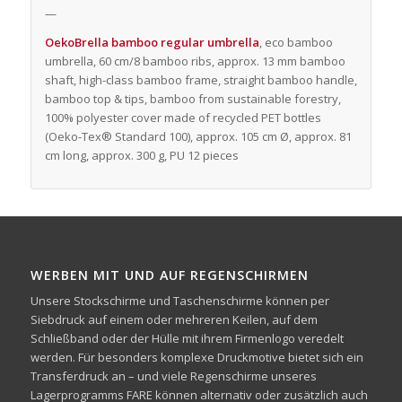
—
OekoBrella bamboo regular umbrella
, eco bamboo
umbrella, 60 cm/8 bamboo ribs, approx. 13 mm bamboo
shaft, high-class bamboo frame, straight bamboo handle,
bamboo top & tips, bamboo from sustainable forestry,
100% polyester cover made of recycled PET bottles
(Oeko-Tex® Standard 100), approx. 105 cm Ø, approx. 81
cm long, approx. 300 g, PU 12 pieces
WERBEN MIT UND AUF REGENSCHIRMEN
Unsere Stockschirme und Taschenschirme können per
Siebdruck auf einem oder mehreren Keilen, auf dem
Schließband oder der Hülle mit ihrem Firmenlogo veredelt
werden. Für besonders komplexe Druckmotive bietet sich ein
Transferdruck an – und viele Regenschirme unseres
Lagerprogramms FARE können alternativ oder zusätzlich auch