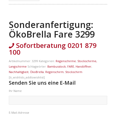
Sonderanfertigung:
ÖkoBrella Fare 3299
Sofortberatung 0201 879
100
Artikelnummer:
3299
Kategorien:
Regenschirme
,
Stockschirme,
Langschirme
Schlagwörter:
Bambusstock
,
FARE
,
Handöffner
,
Nachhaltigkeit
,
ÖkoBrella
,
Regenschirm
,
Stockschirm
[ti_wishlists_addtowishlist]
Senden Sie uns eine E-Mail
Ihr Name
E-Mail-Adresse