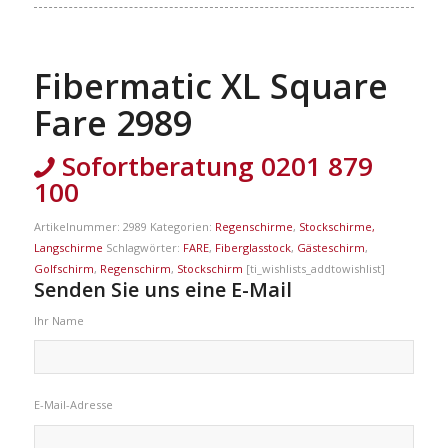
Fibermatic XL Square
Fare 2989
Sofortberatung 0201 879
100
Artikelnummer:
2989
Kategorien:
Regenschirme
,
Stockschirme,
Langschirme
Schlagwörter:
FARE
,
Fiberglasstock
,
Gästeschirm
,
Golfschirm
,
Regenschirm
,
Stockschirm
[ti_wishlists_addtowishlist]
Senden Sie uns eine E-Mail
Ihr Name
E-Mail-Adresse