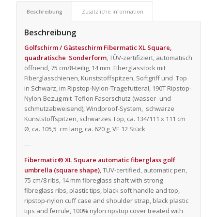
Beschreibung
Zusätzliche Information
Beschreibung
Golfschirm / Gästeschirm Fibermatic XL Square,
quadratische Sonderform
, TÜV-zertifiziert, automatisch
öffnend, 75 cm/8-teilig, 14 mm Fiberglasstock mit
Fiberglasschienen, Kunststoffspitzen, Softgriff und Top
in Schwarz, im Ripstop-Nylon-Tragefutteral, 190T Ripstop-
Nylon-Bezug mit Teflon Faserschutz (wasser- und
schmutzabweisend), Windproof-System, schwarze
Kunststoffspitzen, schwarzes Top, ca. 134/111 x 111 cm
Ø, ca. 105,5 cm lang, ca. 620 g, VE 12 Stück
—
Fibermatic® XL Square automatic fiberglass golf
umbrella (square shape)
, TÜV-certified, automatic pen,
75 cm/8 ribs, 14 mm fibreglass shaft with strong
fibreglass ribs, plastic tips, black soft handle and top,
ripstop-nylon cuff case and shoulder strap, black plastic
tips and ferrule, 100% nylon ripstop cover treated with