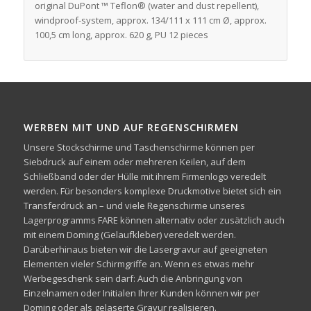
original DuPont ™ Teflon® (water and dust repellent),
windproof-system, approx. 134/111 x 111 cm Ø, approx.
100,5 cm long, approx. 620 g, PU 12 pieces
WERBEN MIT UND AUF REGENSCHIRMEN
Unsere Stockschirme und Taschenschirme können per
Siebdruck auf einem oder mehreren Keilen, auf dem
Schließband oder der Hülle mit ihrem Firmenlogo veredelt
werden. Für besonders komplexe Druckmotive bietet sich ein
Transferdruck an – und viele Regenschirme unseres
Lagerprogramms FARE können alternativ oder zusätzlich auch
mit einem Doming (Gelaufkleber) veredelt werden.
Darüberhinaus bieten wir die Lasergravur auf geeigneten
Elementen vieler Schirmgriffe an. Wenn es etwas mehr
Werbegeschenk sein darf: Auch die Anbringung von
Einzelnamen oder Initialen Ihrer Kunden können wir per
Doming oder als gelaserte Gravur realisieren.