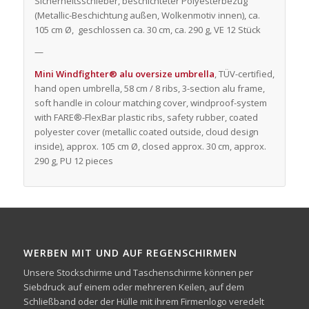
Sicherheitsschieber, beschichteter Polyesterbezug
(Metallic-Beschichtung außen, Wolkenmotiv innen), ca.
105 cm Ø, geschlossen ca. 30 cm, ca. 290 g, VE 12 Stück
—
Mini Windfighter® alu oversize umbrella
, TÜV-certified,
hand open umbrella, 58 cm / 8 ribs, 3-section alu frame,
soft handle in colour matching cover, windproof-system
with FARE®-FlexBar plastic ribs, safety rubber, coated
polyester cover (metallic coated outside, cloud design
inside), approx. 105 cm Ø, closed approx. 30 cm, approx.
290 g, PU 12 pieces
WERBEN MIT UND AUF REGENSCHIRMEN
Unsere Stockschirme und Taschenschirme können per
Siebdruck auf einem oder mehreren Keilen, auf dem
Schließband oder der Hülle mit ihrem Firmenlogo veredelt