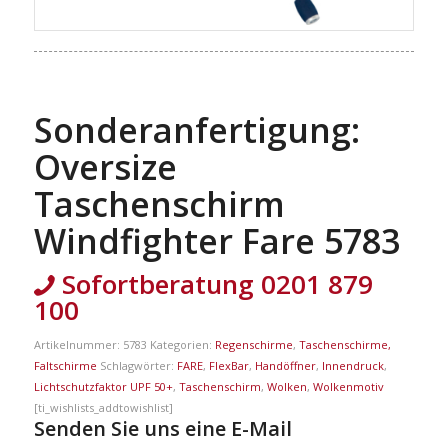
Sonderanfertigung:
Oversize
Taschenschirm
Windfighter Fare 5783
Sofortberatung 0201 879
100
Artikelnummer:
5783
Kategorien:
Regenschirme
,
Taschenschirme,
Faltschirme
Schlagwörter:
FARE
,
FlexBar
,
Handöffner
,
Innendruck
,
Lichtschutzfaktor UPF 50+
,
Taschenschirm
,
Wolken
,
Wolkenmotiv
[ti_wishlists_addtowishlist]
Senden Sie uns eine E-Mail