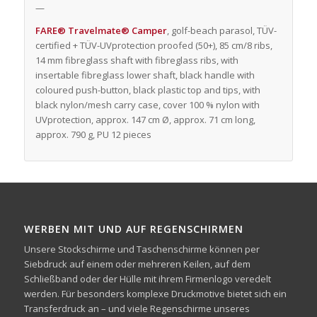
—
FARE® Travelmate® Camper
, golf-beach parasol, TÜV-
certified + TÜV-UVprotection proofed (50+), 85 cm/8 ribs,
14 mm fibreglass shaft with fibreglass ribs, with
insertable fibreglass lower shaft, black handle with
coloured push-button, black plastic top and tips, with
black nylon/mesh carry case, cover 100 % nylon with
UVprotection, approx. 147 cm Ø, approx. 71 cm long,
approx. 790 g, PU 12 pieces
WERBEN MIT UND AUF REGENSCHIRMEN
Unsere Stockschirme und Taschenschirme können per
Siebdruck auf einem oder mehreren Keilen, auf dem
Schließband oder der Hülle mit ihrem Firmenlogo veredelt
werden. Für besonders komplexe Druckmotive bietet sich ein
Transferdruck an – und viele Regenschirme unseres