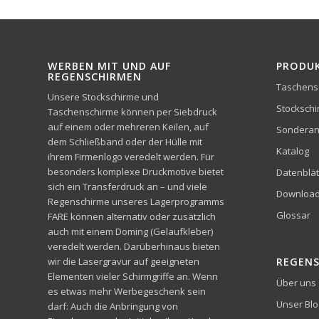
WERBEN MIT UND AUF
PRODU
REGENSCHIRMEN
Taschens
Unsere Stockschirme und
Stocksch
Taschenschirme können per Siebdruck
auf einem oder mehreren Keilen, auf
Sonderan
dem Schließband oder der Hülle mit
Katalog
ihrem Firmenlogo veredelt werden. Für
besonders komplexe Druckmotive bietet
Datenblät
sich ein Transferdruck an – und viele
Downloa
Regenschirme unseres Lagerprogramms
Glossar
FARE können alternativ oder zusätzlich
auch mit einem Doming (Gelaufkleber)
veredelt werden. Darüberhinaus bieten
wir die Lasergravur auf geeigneten
REGEN
Elementen vieler Schirmgriffe an. Wenn
Über uns
es etwas mehr Werbegeschenk sein
Unser Blo
darf: Auch die Anbringung von