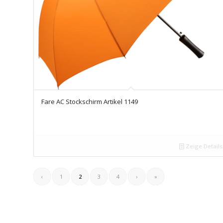
Fare AC Stockschirm Artikel 1149
Zeige Details
‹
1
2
3
4
›
»