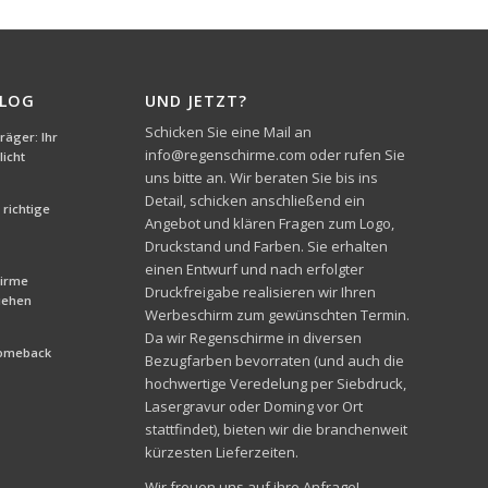
BLOG
UND JETZT?
Schicken Sie eine Mail an
äger: Ihr
info@regenschirme.com oder rufen Sie
icht
uns bitte an. Wir beraten Sie bis ins
Detail, schicken anschließend ein
richtige
Angebot und klären Fragen zum Logo,
Druckstand und Farben. Sie erhalten
einen Entwurf und nach erfolgter
hirme
Druckfreigabe realisieren wir Ihren
liehen
Werbeschirm zum gewünschten Termin.
Da wir Regenschirme in diversen
Comeback
Bezugfarben bevorraten (und auch die
hochwertige Veredelung per Siebdruck,
Lasergravur oder Doming vor Ort
stattfindet), bieten wir die branchenweit
kürzesten Lieferzeiten.
Wir freuen uns auf ihre Anfrage!