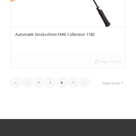
Automatik Stockschirm FARE Collection 1182
Zeige Details
«
‹
4
5
6
7
›
Seite 6 von 7