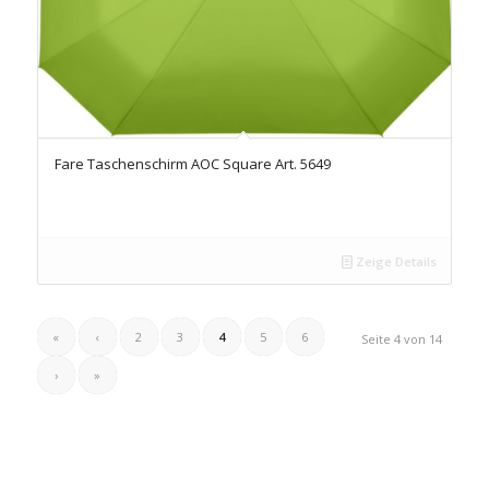
Fare Taschenschirm AOC Square Art. 5649
Zeige Details
«
‹
2
3
4
5
6
Seite 4 von 14
›
»