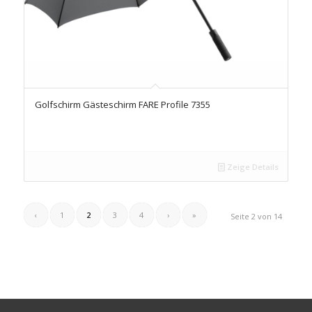
Golfschirm Gästeschirm FARE Profile 7355
Zeige Details
‹
1
2
3
4
›
»
Seite 2 von 14